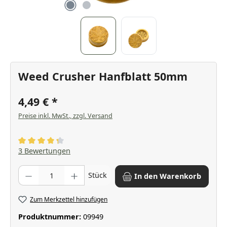
Weed Crusher Hanfblatt 50mm
4,49 €
Preise inkl. MwSt., zzgl. Versand
Durchschnittliche Bewertung von 4.33 von 5 Sternen
3 Bewertungen
Produkt Anzahl: Gib den gewünschten Wert ein oder benutze die Scha
Stück
In den Warenkorb
Zum Merkzettel hinzufügen
Produktnummer:
09949