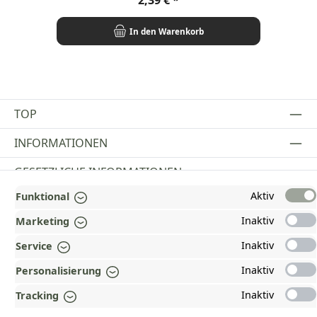
In den Warenkorb
TOP
INFORMATIONEN
GESETZLICHE INFORMATIONEN
Aktiv
Funktional
ZAHLUNGS- UND VERSANDARTEN
Inaktiv
Marketing
AUSGEZEICHNET UND ZERTIFIZIERT!
Inaktiv
Service
WARUM HEAD-SHOP.DE?
Inaktiv
Personalisierung
UNSERE COMMUNITIES
Inaktiv
Tracking