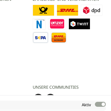
Deutsche Post
DHL
DPD
Novalnet Zahlung
Direktüberweisung
TWINT
Vorkasse Überweisung
Nachnahme
UNSERE COMMUNITIES
Facebook
Instagram
Aktiv