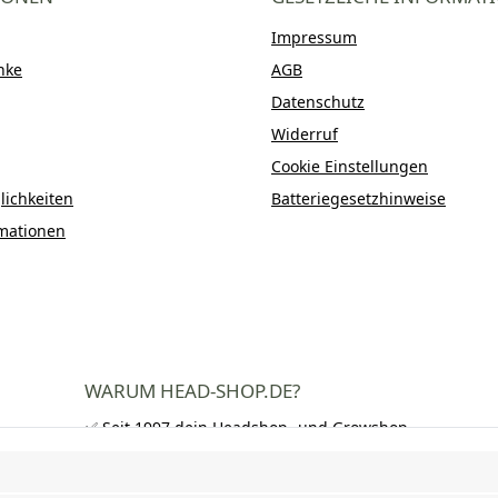
Impressum
nke
AGB
Datenschutz
Widerruf
Cookie Einstellungen
ichkeiten
Batteriegesetzhinweise
mationen
WARUM HEAD-SHOP.DE?
✅ Seit 1997 dein Headshop- und Growshop-
Experte
✅ Über 250.000 zufriedene Kunden in DE,
AT und CH