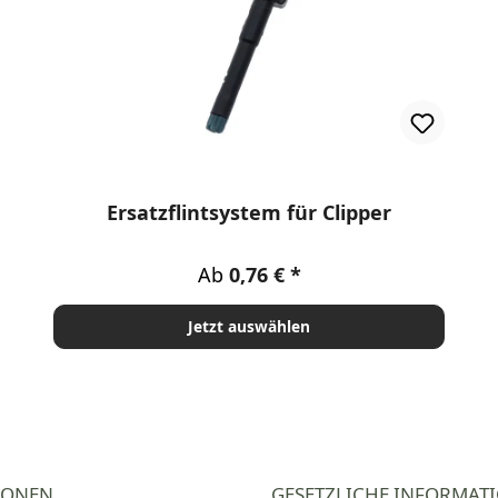
en
Ersatzflintsystem für Clipper
Regulärer Preis:
Ab
0,76 €
Jetzt auswählen
IONEN
GESETZLICHE INFORMAT