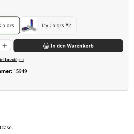
wählen
 Colors
Icy Colors #2
: Gib den gewünschten Wert ein oder benutze die Schaltflächen u
In den Warenkorb
el hinzufügen
mmer:
15949
tcase.