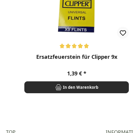
Durchschnittliche Bewertung von 5 von 5 Stern
Ersatzfeuerstein für Clipper 9x
Regulärer Preis:
1,39 €
In den Warenkorb
TOP
INFORMAT