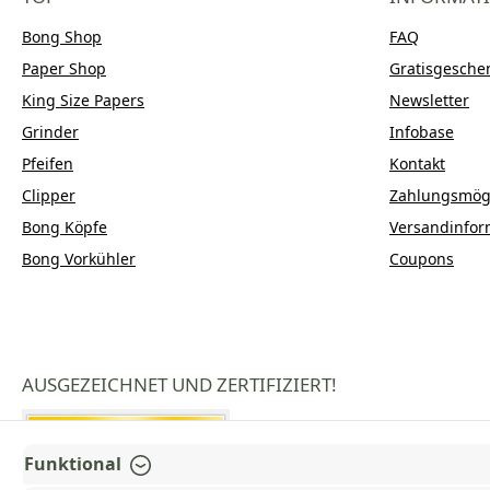
Bong Shop
FAQ
Paper Shop
Gratisgesche
King Size Papers
Newsletter
Grinder
Infobase
Pfeifen
Kontakt
Clipper
Zahlungsmögl
Bong Köpfe
Versandinfor
Bong Vorkühler
Coupons
AUSGEZEICHNET UND ZERTIFIZIERT!
Funktional