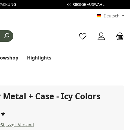
PACKUNG
RIESIGE AUSWAHL
Deutsch
Du hast 0 Produkte au
rowshop
Highlights
 Metal + Case - Icy Colors
€
St., zzgl. Versand