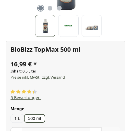
BioBizz TopMax 500 ml
16,99 €
Inhalt:
0.5 Liter
Preise inkl. MwSt., zzgl. Versand
Durchschnittliche Bewertung von 4.2 von 5 Sternen
5 Bewertungen
auswählen
Menge
1 L
500 ml
Produkt Anzahl: Gib den gewünschten Wert ein oder benutze die Scha