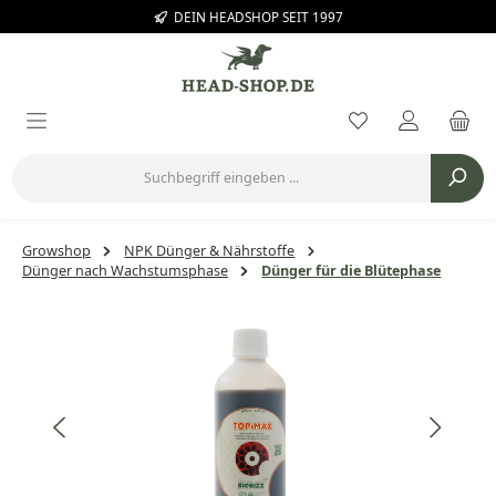
DEIN HEADSHOP SEIT 1997
Zum Hauptinhalt springen
Du hast 0 Prod
Growshop
NPK Dünger & Nährstoffe
Dünger nach Wachstumsphase
Dünger für die Blütephase
Bildergalerie überspringen