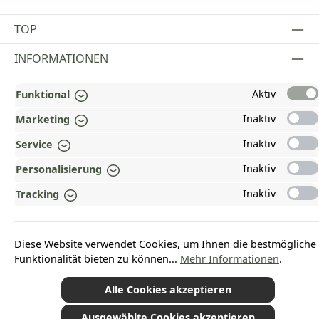
TOP
INFORMATIONEN
GESETZLICHE INFORMATIONEN
Aktiv
Funktional
ZAHLUNGS- UND VERSANDARTEN
Inaktiv
Marketing
Inaktiv
Service
AUSGEZEICHNET UND ZERTIFIZIERT!
Inaktiv
Personalisierung
WARUM HEAD-SHOP.DE?
Inaktiv
Tracking
UNSERE COMMUNITIES
Diese Website verwendet Cookies, um Ihnen die bestmögliche
Vertrag widerrufen
Funktionalität bieten zu können...
Mehr Informationen
.
Alle Cookies akzeptieren
Ausgewählte Cookies akzeptieren
*Alle Preise inkl. gesetzl. Mehrwertsteuer zzgl.
Versandkosten
und ggf.