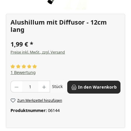
Alushillum mit Diffusor - 12cm
lang
1,99 €
Preise inkl. MwSt., zzgl. Versand
Durchschnittliche Bewertung von 5 von 5 Sternen
1 Bewertung
Produkt Anzahl: Gib den gewünschten Wert ein oder benutze die Scha
Stück
In den Warenkorb
Zum Merkzettel hinzufügen
Produktnummer:
06144